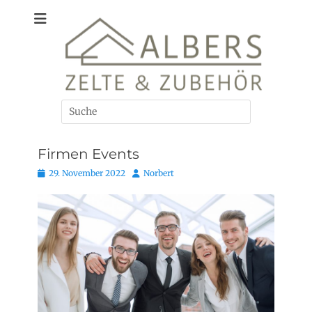
Zum
Zelte und Zubehör
Albers
Inhalt
springen
Suchen
nach:
Firmen Events
Posted
Autor
29. November 2022
Norbert
on